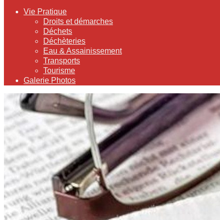
Vie Pratique
Droits et démarches
Déchets
Déchèteries
Eau & Assainissement
Transports
Tourisme
Galerie Photos